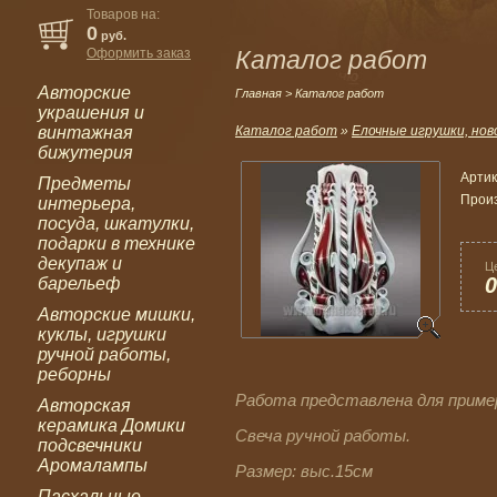
Товаров на:
0
руб.
Оформить заказ
Каталог работ
Авторские
Главная
> Каталог работ
украшения и
винтажная
Каталог работ
»
Елочные игрушки, нов
бижутерия
Артик
Предметы
Прои
интерьера,
посуда, шкатулки,
подарки в технике
декупаж и
Ц
0
барельеф
Авторские мишки,
куклы, игрушки
ручной работы,
реборны
Работа представлена для приме
Авторская
керамика Домики
Свеча ручной работы.
подсвечники
Аромалампы
Размер: выс.15см
Пасхальные