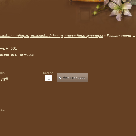
→
огодние подарки, новогодний декор, новогодние сувениры
»
Резная свеча
ул:
НГ001
зводитель:
не указан
ена:
Кол-во:
руб.
ра.