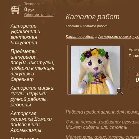
Товаров на:
0
руб.
Оформить заказ
Каталог работ
Авторские
Главная
> Каталог работ
украшения и
винтажная
Каталог работ
»
Авторские мишки, кук
бижутерия
Артик
Предметы
Прои
интерьера,
посуда, шкатулки,
подарки в технике
декупаж и
Ц
0
барельеф
Авторские мишки,
куклы, игрушки
ручной работы,
реборны
Работа представлена для приме
Авторская
керамика Домики
Очень нежная и забавная игрушк
подсвечники
Может сидеть или стоять.
Аромалампы
Материалы: флис, хлопок, синте
Пасхальные