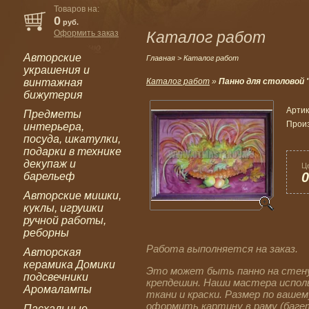
Товаров на:
0
руб.
Оформить заказ
Каталог работ
Авторские
Главная
> Каталог работ
украшения и
винтажная
Каталог работ
»
Панно для столовой "
бижутерия
Артик
Предметы
Прои
интерьера,
посуда, шкатулки,
подарки в технике
декупаж и
Ц
0
барельеф
Авторские мишки,
куклы, игрушки
ручной работы,
реборны
Работа выполняется на заказ.
Авторская
керамика Домики
Это может быть панно на стену
подсвечники
крепдешин. Наши мастера испол
Аромалампы
ткани и краски. Размер по ваше
оформить картину в раму (баг
Пасхальные