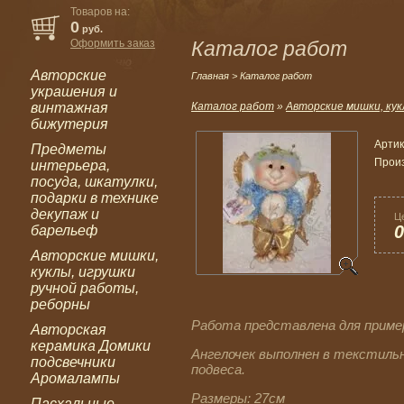
Товаров на:
0
руб.
Оформить заказ
Каталог работ
Авторские
Главная
> Каталог работ
украшения и
винтажная
Каталог работ
»
Авторские мишки, кук
бижутерия
Артик
Предметы
Прои
интерьера,
посуда, шкатулки,
подарки в технике
декупаж и
Ц
0
барельеф
Авторские мишки,
куклы, игрушки
ручной работы,
реборны
Работа представлена для приме
Авторская
керамика Домики
Ангелочек выполнен в текстиль
подсвечники
подвеса.
Аромалампы
Размеры: 27см
Пасхальные