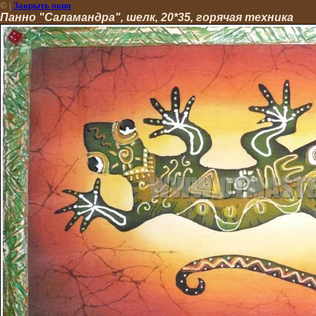
©
|
Закрыть окно
Панно "Саламандра", шелк, 20*35, горячая техника