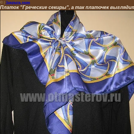
©
|
Закрыть окно
Платок "Греческие секиры", а так платочек выгляди